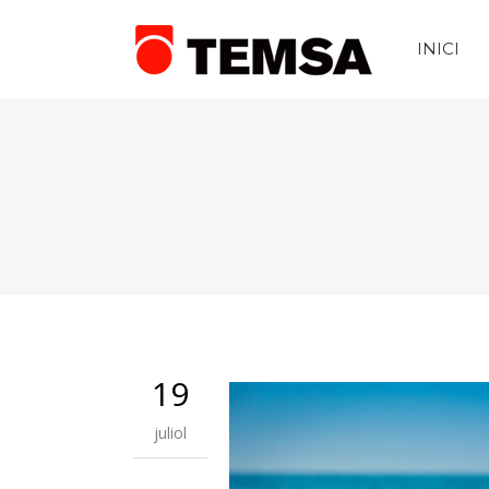
INICI
19
juliol