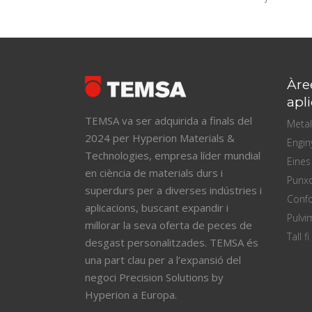
Àre
apl
TEMSA va ser adquirida a finals del
Metal
2024 per Hyperion Materials &
Engin
Technologies, empresa líder mundial
Eines
en ciència de materials durs i
Punx
superdurs per a diverses indústries i
Confo
aplicacions, buscant expandir i
Pulvim
millorar la seva oferta de peces de
Tall fi
desgast personalitzades. TEMSA és
una part clau per a l’expansió del
negoci Precision Solutions by
Hyperion a Europa.