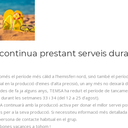
ontinua prestant serveis duran
només el període més càlid a l’hemisferi nord, sinó també el perío
 en la producció d’eines d’alta precisió, un any més no deixarà de
 des de fa ja alguns anys, TEMSA ha reduït el període de tancame
durant les setmanes 33 i 34 (del 12 a 25 d’agost).
 continuarà amb la producció activa per donar el millor servei pos
ies per a la seva producció. Si necessiteu informació més detall
ersona de contacte habitual en el grup.
bones vacances a tohom !