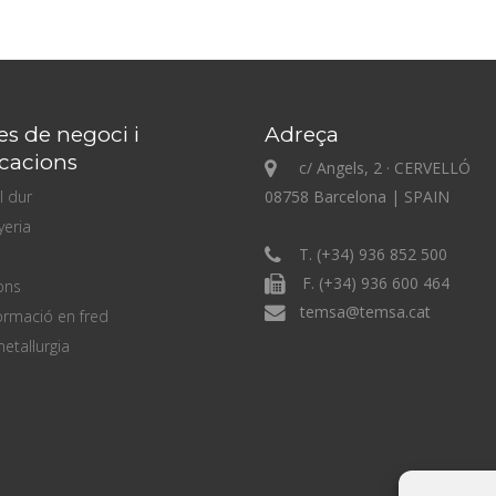
es de negoci i
Adreça
icacions
c/ Angels, 2 · CERVELLÓ
l dur
08758 Barcelona | SPAIN
yeria
T. (+34) 936 852 500
F. (+34) 936 600 464
ons
temsa@temsa.cat
rmació en fred
etal·lurgia