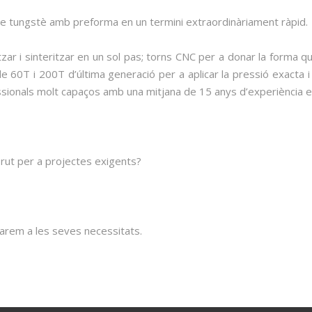
e tungstè amb preforma en un termini extraordinàriament ràpid.
zar i sinteritzar en un sol pas; torns CNC per a donar la forma qu
60T i 200T d’última generació per a aplicar la pressió exacta i 
ionals molt capaços amb una mitjana de 15 anys d’experiència en 
brut per a projectes exigents?
ustarem a les seves necessitats.