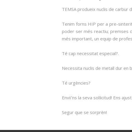
TEMSA produeix nuclis de carbur d
Tenim forns HIP per a pre-sinterit
poder ser més reactiu; premses de 
més important, un equip de profess
Té cap necessitat especial?.
Necessita nuclis de metall dur en 
Té urgències?
Enviï’ns la seva sol·licitud! Ens aj
Segur que se sorprèn!