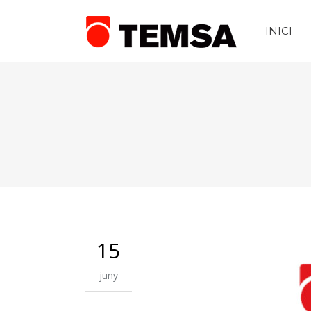
INICI
15
juny