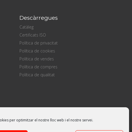
Descàrregues
Catàleg
Certificats ISO
Política de privacitat
Política de cookies
Política de vendes
Política de compres
Política de qualitat
okies per optimitzar el nostre lloc web i el nostre servei.