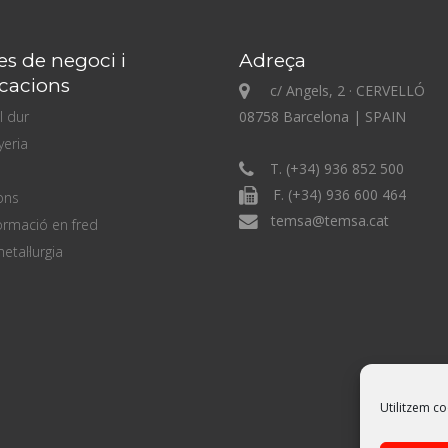
es de negoci i
Adreça
icacions
c/ Angels, 2 · CERVELLÓ
l dur
08758 Barcelona | SPAIN
yeria
T. (+34) 936 852 500
F. (+34) 936 600 464
ons
temsa@temsa.cat
rmació en fred
etal·lurgia
Utilitzem co