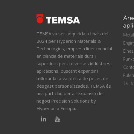
Àre
apl
TEMSA va ser adquirida a finals del
Metal
2024 per Hyperion Materials &
Engin
Technologies, empresa líder mundial
Eines
en ciència de materials durs i
Punx
superdurs per a diverses indústries i
Confo
aplicacions, buscant expandir i
Pulvim
millorar la seva oferta de peces de
Tall fi
desgast personalitzades. TEMSA és
una part clau per a l’expansió del
negoci Precision Solutions by
Hyperion a Europa.