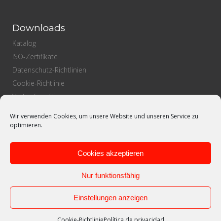
Downloads
Katalog
ISO-Zertifikate
Datenschutz-Richtlinien
Cookie-Richtlinie
Verkaufspolitik
Einkaufspolitik
Wir verwenden Cookies, um unsere Website und unseren Service zu
Qualitätspolitik
optimieren.
Cookies akzeptieren
Nur funktionsfähig
Einstellungen anzeigen
Cookie-Richtlinie
Política de privacidad
Designed by
Xoostudio