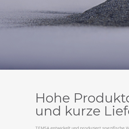
Hohe Produktq
und kurze Lief
TEMSA entwickelt und produziert spezifische 