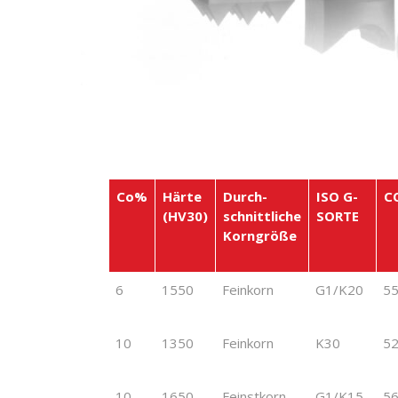
Co%
Härte
Durch-
ISO G-
C
(HV30)
schnittliche
SORTE
Korngröße
Co%
Härte
Durch-
ISO G-
C
6
1550
Feinkorn
G1/K20
5
(HV30)
schnittliche
SORTE
Korngröße
10
1350
Feinkorn
K30
5
10
1650
Feinstkorn
G1/K15-
5