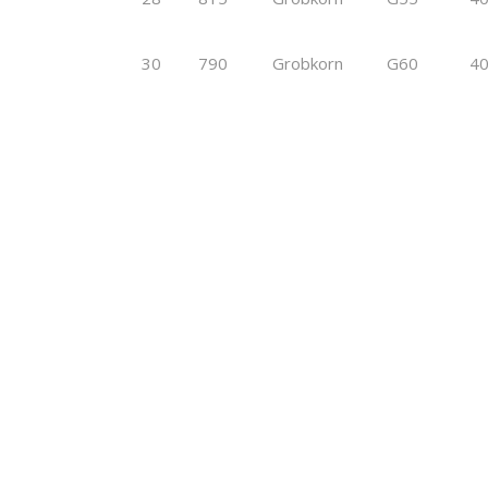
30
790
Grobkorn
G60
4