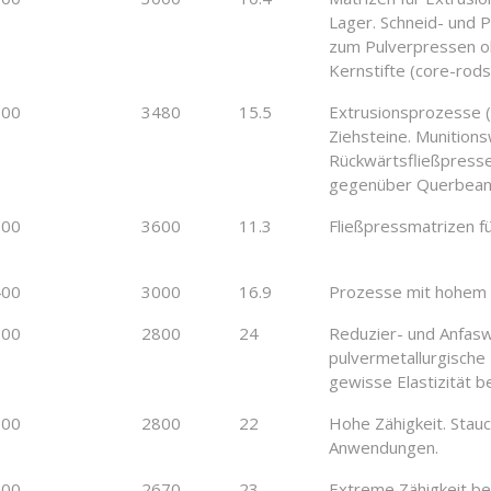
Lager. Schneid- und 
zum Pulverpressen o
Kernstifte (core-rod
800
3480
15.5
Extrusionsprozesse (
Ziehsteine. Munition
Rückwärtsfließpresse
gegenüber Querbean
100
3600
11.3
Fließpressmatrizen 
400
3000
16.9
Prozesse mit hohem R
200
2800
24
Reduzier- und Anfasw
pulvermetallurgische
gewisse Elastizität b
100
2800
22
Hohe Zähigkeit. Stauc
Anwendungen.
000
2670
23
Extreme Zähigkeit bei