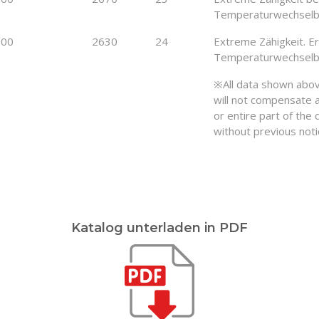
Temperaturwechselbe
000
2630
24
Extreme Zähigkeit. Er
Temperaturwechselbe
※All data shown abov
will not compensate 
or entire part of the
without previous noti
Katalog unterladen in PDF