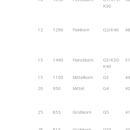
K30
12
1290
Feinkorn
G2/K40
4
15
1490
Feinstkorn
G3/K30-
5
K40
15
1100
Mittelkorn
G3
4
20
950
Mittel
G4
4
25
855
Grobkorn
G5
4
28
815
Grobkorn
G55
4