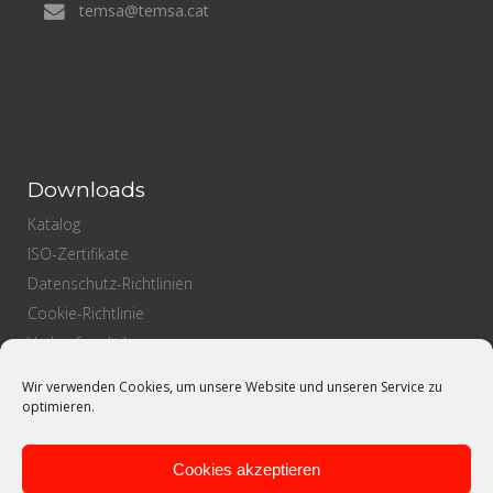
temsa@temsa.cat
Downloads
Katalog
ISO-Zertifikate
Datenschutz-Richtlinien
Cookie-Richtlinie
Verkaufspolitik
Einkaufspolitik
Wir verwenden Cookies, um unsere Website und unseren Service zu
Qualitätspolitik
optimieren.
Cookies akzeptieren