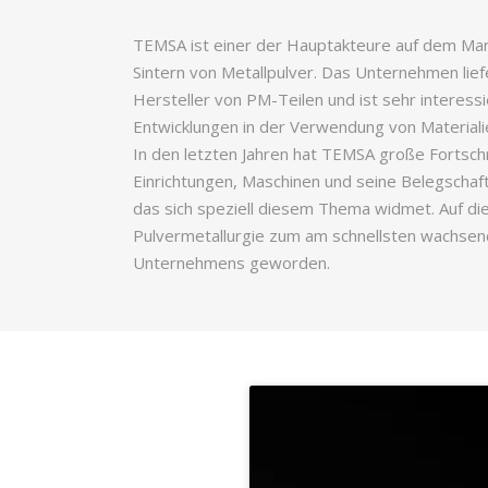
TEMSA ist einer der Hauptakteure auf dem Mar
Sintern von Metallpulver. Das Unternehmen lie
Hersteller von PM-Teilen und ist sehr interess
Entwicklungen in der Verwendung von Material
In den letzten Jahren hat TEMSA große Fortsch
Einrichtungen, Maschinen und seine Belegschaft
das sich speziell diesem Thema widmet. Auf die
Pulvermetallurgie zum am schnellsten wachsen
Unternehmens geworden.