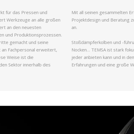
kt für das Pressen und
Mit all seinen gesammelten E
fert Werkzeuge an alle großen
Projektdesign und Beratung 
iert an den neuesten
an.
ien und Produktionsprozessen.
ritte gemacht und seine
Stoßdämpferkolben und -führu
 an Fachpersonal erweitert,
Nocken… TEMSA ist stark fokuss
se Weise ist die
jeder anbieten kann und in dem
den Sektor innerhalb des
Erfahrungen und eine große 