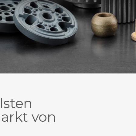
lsten
arkt von