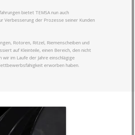
rfahrungen bietet TEMSA nun auch
zur Verbesserung der Prozesse seiner Kunden
ngen, Rotoren, Ritzel, Riemenscheiben und
iert auf Kleinteile, einen Bereich, den nicht
 wir im Laufe der Jahre einschlägige
Wettbewerbsfähigkeit erworben haben.