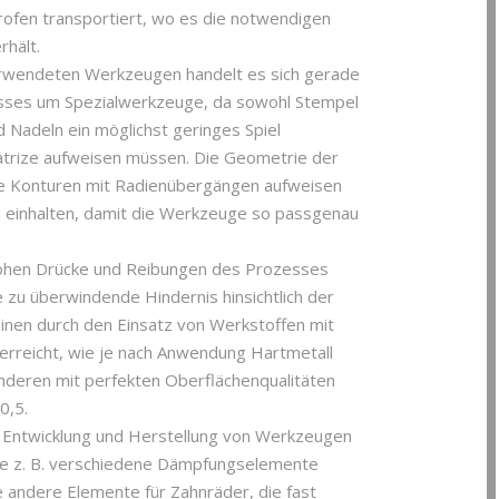
rofen transportiert, wo es die notwendigen
rhält.
erwendeten Werkzeugen handelt es sich gerade
ses um Spezialwerkzeuge, da sowohl Stempel
nd Nadeln ein möglichst geringes Spiel
atrize aufweisen müssen. Die Geometrie der
 Konturen mit Radienübergängen aufweisen
 einhalten, damit die Werkzeuge so passgenau
hohen Drücke und Reibungen des Prozesses
zu überwindende Hindernis hinsichtlich der
einen durch den Einsatz von Werkstoffen mit
 erreicht, wie je nach Anwendung Hartmetall
nderen mit perfekten Oberflächenqualitäten
0,5.
ie Entwicklung und Herstellung von Werkzeugen
wie z. B. verschiedene Dämpfungselemente
 andere Elemente für Zahnräder, die fast