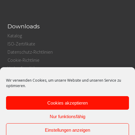
Downloads
Katalog
ISO-Zertifikate
Datenschutz-Richtlinien
Cookie-Richtlinie
Verkaufspolitik
Einkaufspolitik
Wir verwenden Cookies, um unsere Website und unseren Service zu
Qualitätspolitik
optimieren.
Cookies akzeptieren
Nur funktionsfähig
Einstellungen anzeigen