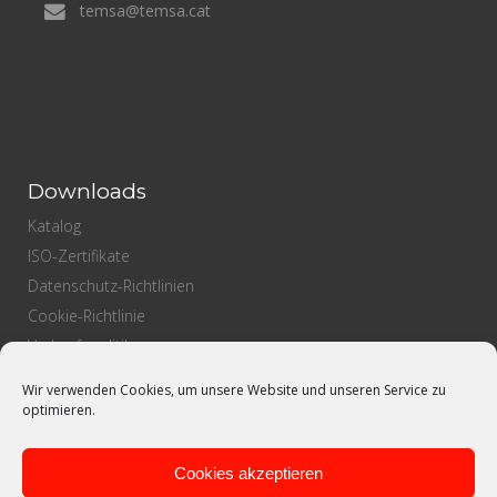
temsa@temsa.cat
Downloads
Katalog
ISO-Zertifikate
Datenschutz-Richtlinien
Cookie-Richtlinie
Verkaufspolitik
Einkaufspolitik
Wir verwenden Cookies, um unsere Website und unseren Service zu
Qualitätspolitik
optimieren.
Cookies akzeptieren