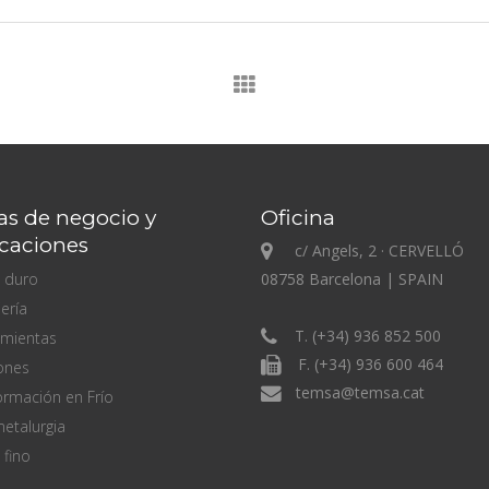
as de negocio y
Oficina
icaciones
c/ Angels, 2 · CERVELLÓ
 duro
08758 Barcelona | SPAIN
iería
T. (+34) 936 852 500
amientas
F. (+34) 936 600 464
ones
temsa@temsa.cat
rmación en Frío
metalurgia
 fino