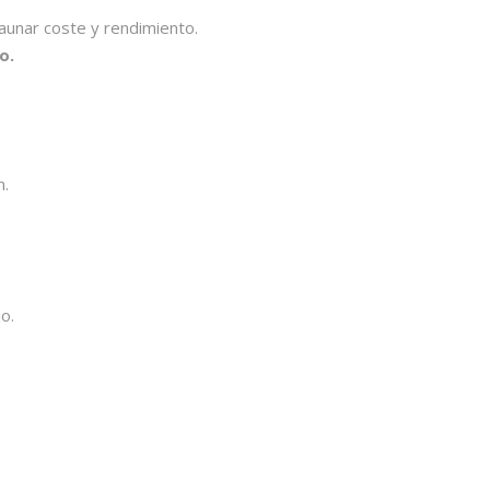
 aunar coste y rendimiento.
o.
n.
o.