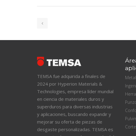
Áre
apl
TEMSA fue adquirida a finales de
Metal
2024 por Hyperion Materials &
Ingen
Technologies, empresa líder mundial
Herr
en ciencia de materiales duros y
Punz
superduros para diversas industrias
Confo
y aplicaciones, buscando expandir y
Pulvi
mejorar su oferta de piezas de
Corte
desgaste personalizadas. TEMSA es