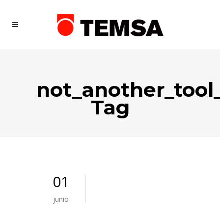
not_another_too
Tag
01
junio