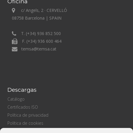
Oficina
c/ Angels, 2 · CERVELLÓ
08758 Barcelona | SPAIN
T. (+34) 936 852 500
F. (+34) 936 600 464
temsa@temsa.cat
Descargas
Catálogo
Certificados ISO
Política de privacidad
Política de cookies
Política de ventas