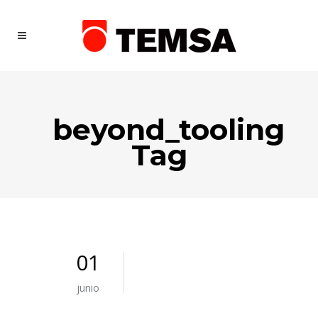
beyond_tooling
Tag
01
junio