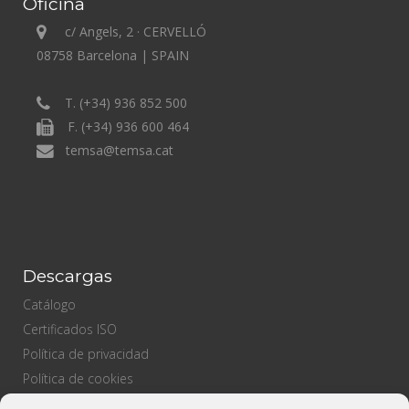
Oficina
c/ Angels, 2 · CERVELLÓ
08758 Barcelona | SPAIN
T. (+34) 936 852 500
F. (+34) 936 600 464
temsa@temsa.cat
Descargas
Catálogo
Certificados ISO
Política de privacidad
Política de cookies
Política de ventas