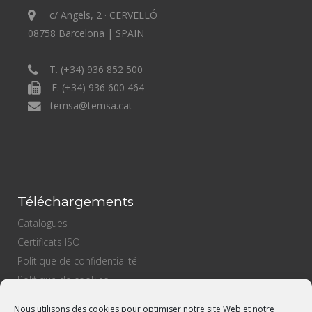
c/ Angels, 2 · CERVELLÓ
08758 Barcelona | SPAIN
T. (+34) 936 852 500
F. (+34) 936 600 464
temsa@temsa.cat
Téléchargements
Catalogues
Certificats ISO
Politique de confidentialité
Politique de cookies
Politique de vente
Nous utilisons des cookies pour optimiser notre site Web et notre