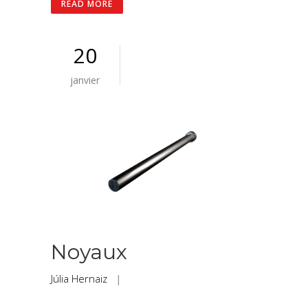
READ MORE
20
janvier
Noyaux
Júlia Hernaiz
|