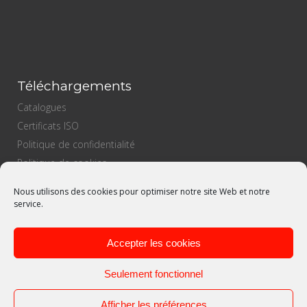
Téléchargements
Catalogues
Certificats ISO
Politique de confidentialité
Politique de cookies
Politique de vente
Nous utilisons des cookies pour optimiser notre site Web et notre
Politiques d’achats
service.
Politique de qualité
Accepter les cookies
Seulement fonctionnel
Afficher les préférences